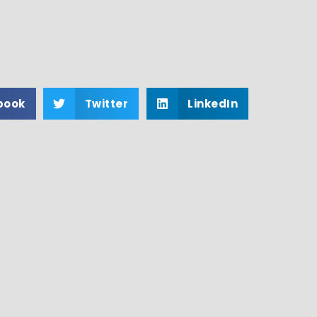
book
Twitter
LinkedIn