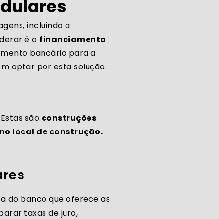
odulares
gens, incluindo a
iderar é o
financiamento
iamento bancário para a
m optar por esta solução.
. Estas são
construções
o local de construção.
ares
ha do banco que oferece as
parar taxas de juro,