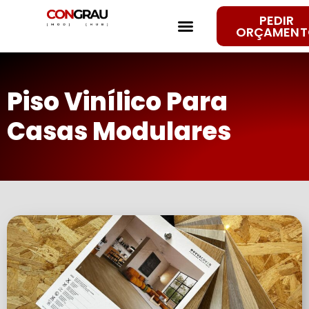
PEDIR
PASSO A PASSO
MODELO NEWLIFE
FALE CONNOSCO
CONGRAU ENGENHARIA
ORÇAMENT
Piso Vinílico Para
Casas Modulares