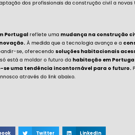
aptação dos profissionais da construção civil a novas
m Portugal
reflete uma
mudança na construção civ
inovação.
À medida que a tecnologia avança e a
con
xpandir-se, oferecendo
soluções habitacionais acess
só está a moldar o futuro da
habitação em Portuga
o-se uma tendência incontornável para o futuro.
P
nosco através do link abaixo.
book
Twitter
LinkedIn