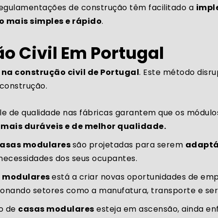
 regulamentações de construção têm facilitado a
impl
o mais simples e rápido
.
 Civil Em Portugal
a construção civil de Portugal
. Este método disru
 construção.
role de qualidade nas fábricas garantem que os módul
mais duráveis e de melhor qualidade.
asas modulares
são projetadas para serem
adaptáv
necessidades dos seus ocupantes.
 modulares
está a criar novas oportunidades de em
sionando setores como a manufatura, transporte e ser
o de
casas modulares
esteja em ascensão, ainda en