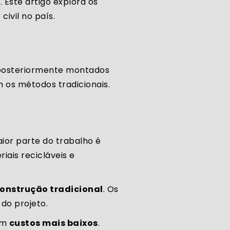
l
. Este artigo explora os
civil no país.
 posteriormente montados
s métodos tradicionais.
ior parte do trabalho é
iais recicláveis e
construção tradicional
. Os
do projeto.
em
custos mais baixos
.