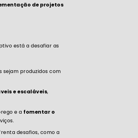
ementação de projetos
ptivo está a desafiar as
os sejam produzidos com
eis e escaláveis
,
prego e a
fomentar o
viços.
frenta desafios, como a