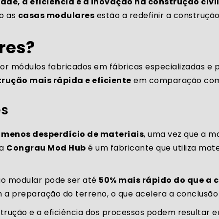
ade, a eficiência e a inovação na construção civi
o as
casas modulares
estão a redefinir a construção 
res?
r módulos fabricados em fábricas especializadas e
rução mais rápida e eficiente
em comparação com o
es
a
menos desperdício de materiais
, uma vez que a ma
 a
Congrau Mod Hub
é um fabricante que utiliza mater
ão modular pode ser até
50% mais rápido do que a 
a preparação do terreno, o que acelera a conclusão 
trução e a eficiência dos processos podem resultar 