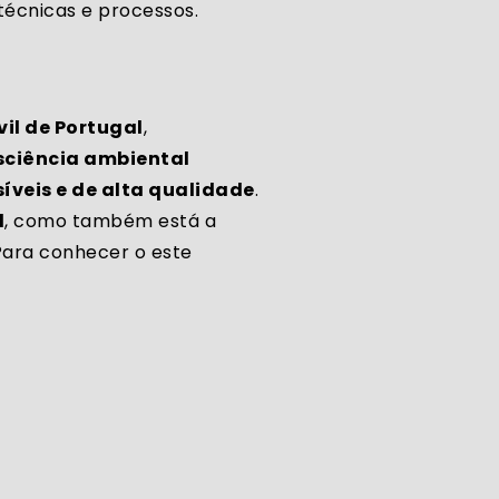
 técnicas e processos.
il de Portugal
,
sciência ambiental
íveis e de alta qualidade
.
l
, como também está a
ara conhecer o este