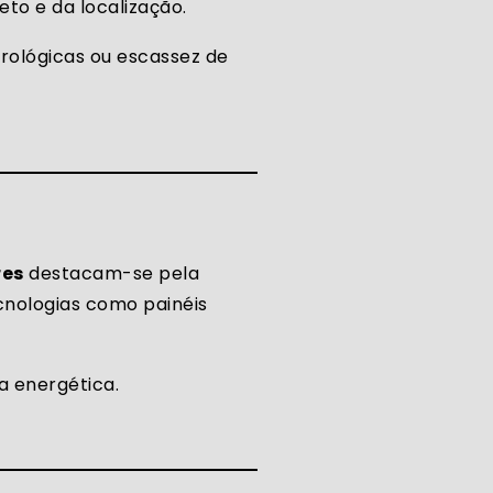
to e da localização.
rológicas ou escassez de
res
destacam-se pela
ecnologias como painéis
a energética.