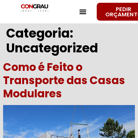
PEDIR
PASSO A PASSO
MODELO NEWLIFE
FALE CONNOSCO
CONGRAU ENGENHARIA
ORÇAMENT
Categoria:
Uncategorized
Como é Feito o
Transporte das Casas
Modulares