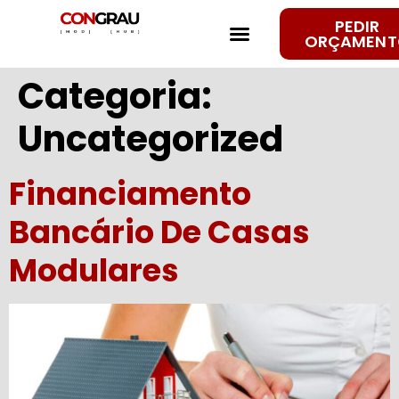
PEDIR
PASSO A PASSO
MODELO NEWLIFE
FALE CONNOSCO
CONGRAU ENGENHARIA
ORÇAMENT
Categoria:
Uncategorized
Financiamento
Bancário De Casas
Modulares